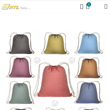
https://www.mtlit.it/braccialetti-per-concerti/
0
https://www.mtlit.it/bustine-portanomi/
https://www.mtlit.it/collarini-
portabadge/
https://www.mtlit.it/portanomi-da-tavolo/
https://www.mtlit.it/portanomi-fiere-congressi/
https://www.mtlit.it/shopper-per-fiere-in-cotone-personalizzate/
https://mtlit.it/cartelle-congresso-meeting