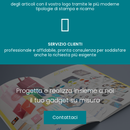
degli articoli con il vostro logo tramite le più moderne
tipologie di stampa e ricamo
SERVIZIO CLIENTI
professionale e affidabile, pronta consulenza per soddisfare
anche la richiesta più esigente
Progetta e realizza insieme a noi
il tuo gadget su misura
Contattaci