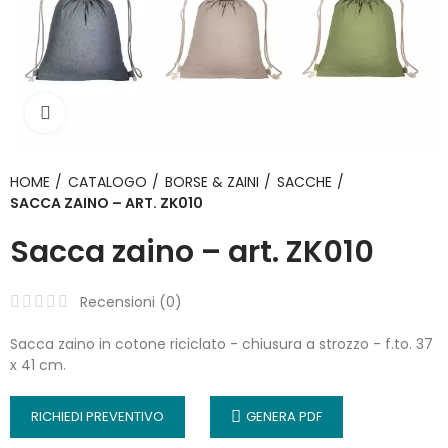
Click to enlarge
HOME
CATALOGO
BORSE & ZAINI
SACCHE
SACCA ZAINO – ART. ZK010
Sacca zaino – art. ZK010
Recensioni (
0
)
Sacca zaino in cotone riciclato - chiusura a strozzo - f.to. 37
x 41 cm.
RICHIEDI PREVENTIVO
GENERA PDF