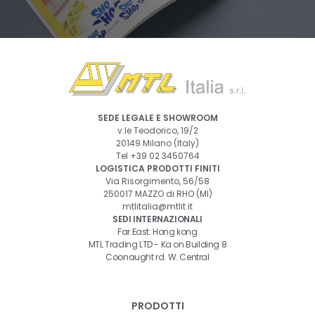
SEDE LEGALE E SHOWROOM
v.le Teodorico, 19/2
20149 Milano (Italy)
Tel
+39 02 3450764
LOGISTICA PRODOTTI FINITI
Via Risorgimento, 56/58
250017 MAZZO di RHO (MI)
mtlitalia@mtlit.it
SEDI INTERNAZIONALI
Far East: Hong kong
MTL Trading LTD - Ka on Building 8
Coonaught rd. W. Central
PRODOTTI