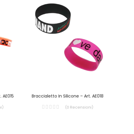
t. AE015
Braccialetto In Silicone – Art. AE018
Bracci
i
)
(
0
Recensioni
)