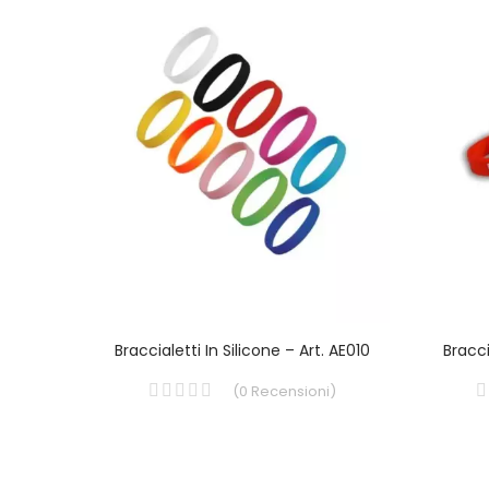
. AE043
Braccialetti In Silicone – Art. AE010
Bracci
i
)
(
0
Recensioni
)