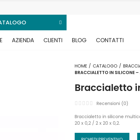
ATALOGO
E
AZIENDA
CLIENTI
BLOG
CONTATTI
HOME
CATALOGO
BRACCIA
BRACCIALETTO IN SILICONE – 
Braccialetto i
Recensioni (
0
)
Braccialetto in silicone multi
20 x 0,2 / 2 x 20 x 0,2.
RICHIEDI PREVENTIVO