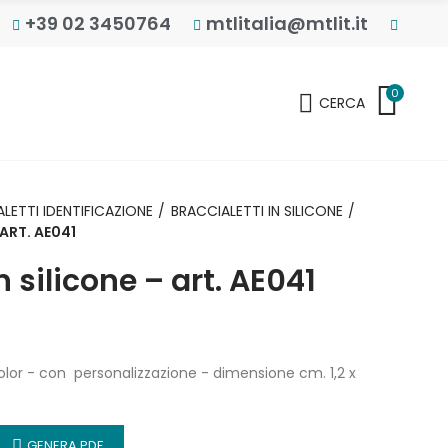
+39 02 3450764
mtlitalia@mtlit.it
0
CERCA
LETTI IDENTIFICAZIONE
BRACCIALETTI IN SILICONE
ART. AE041
n silicone – art. AE041
color - con personalizzazione - dimensione cm. 1,2 x
GENERA PDF