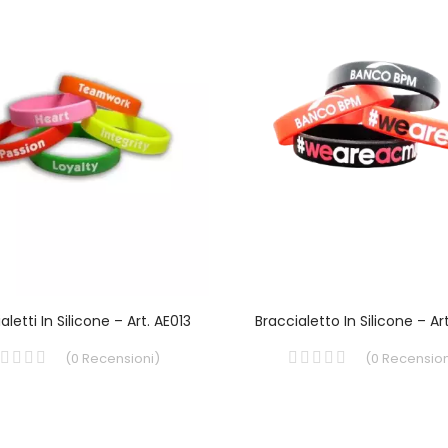
aletti In Silicone – Art. AE013
Braccialetto In Silicone – Ar
(
0
Recensioni
)
(
0
Recension