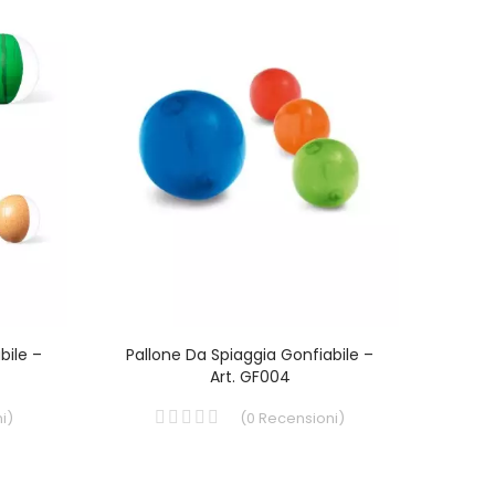
bile –
Pallone Da Spiaggia Gonfiabile –
Cusc
Art. GF004
i
)
(
0
Recensioni
)