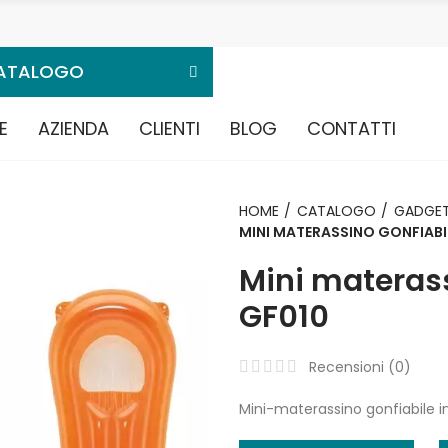
ATALOGO
E
AZIENDA
CLIENTI
BLOG
CONTATTI
HOME
CATALOGO
GADGET
MINI MATERASSINO GONFIABIL
Mini materass
GF010
Recensioni (
0
)
Mini-materassino gonfiabile i