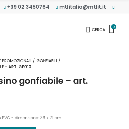
+39 02 3450764
mtlitalia@mtlit.it
0
CERCA
 PROMOZIONALI
GONFIABILI
E – ART. GF010
ino gonfiabile – art.
n PVC - dimensione: 36 x 71 cm.