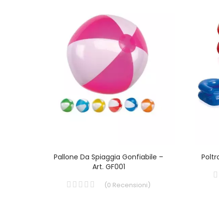
. GF011
Pallone Da Spiaggia Gonfiabile –
Poltr
Art. GF001
i
)
(
0
Recensioni
)