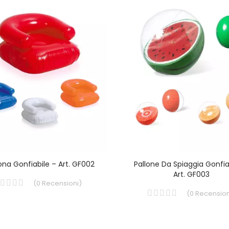
ona Gonfiabile – Art. GF002
Pallone Da Spiaggia Gonfia
Art. GF003
(
0
Recensioni
)
(
0
Recension