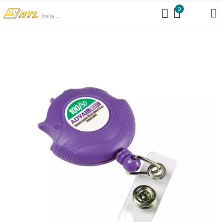
https://www.mtlit.it/braccialetti-per-concerti/
0
https://www.mtlit.it/bustine-portanomi/
https://www.mtlit.it/collarini-
portabadge/
https://www.mtlit.it/portanomi-da-tavolo/
https://www.mtlit.it/portanomi-fiere-congressi/
https://www.mtlit.it/shopper-per-fiere-in-cotone-personalizzate/
https://mtlit.it/cartelle-congresso-meeting