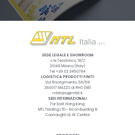
SEDE LEGALE E SHOWROOM
v.le Teodorico, 19/2
20149 Milano (Italy)
Tel
+39 02 3450764
LOGISTICA PRODOTTI FINITI
Via Risorgimento, 56/58
250017 MAZZO di RHO (MI)
mtlitalia@mtlit.it
SEDI INTERNAZIONALI
Far East: Hong kong
MTL Trading LTD - Ka on Building 8
Coonaught rd. W. Central