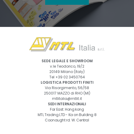
SEDE LEGALE E SHOWROOM
v.le Teodorico, 19/2
20149 Milano (Italy)
Tel
+39 02 3450764
LOGISTICA PRODOTTI FINITI
Via Risorgimento, 56/58
250017 MAZZO di RHO (MI)
mtlitalia@mtlit.it
SEDI INTERNAZIONALI
Far East: Hong kong
MTL Trading LTD - Ka on Building 8
Coonaught rd. W. Central