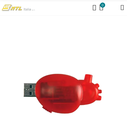
https://www.mtlit.it/braccialetti-per-concerti/
0
https://www.mtlit.it/bustine-portanomi/
https://www.mtlit.it/collarini-
portabadge/
https://www.mtlit.it/portanomi-da-tavolo/
https://www.mtlit.it/portanomi-fiere-congressi/
https://www.mtlit.it/shopper-per-fiere-in-cotone-personalizzate/
https://mtlit.it/cartelle-congresso-meeting