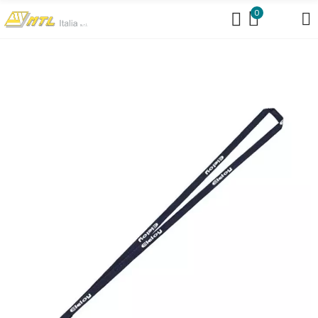
https://www.mtlit.it/braccialetti-per-concerti/
0
https://www.mtlit.it/bustine-portanomi/
https://www.mtlit.it/collarini-
portabadge/
https://www.mtlit.it/portanomi-da-tavolo/
https://www.mtlit.it/portanomi-fiere-congressi/
https://www.mtlit.it/shopper-per-fiere-in-cotone-personalizzate/
https://mtlit.it/cartelle-congresso-meeting