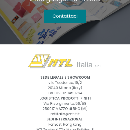
Contattaci
SEDE LEGALE E SHOWROOM
v.le Teodorico, 19/2
20149 Milano (Italy)
Tel
+39 02 3450764
LOGISTICA PRODOTTI FINITI
Via Risorgimento, 56/58
250017 MAZZO di RHO (MI)
mtlitalia@mtlit.it
SEDI INTERNAZIONALI
Far East: Hong kong
MTL Trading LTD - Ka on Building 8