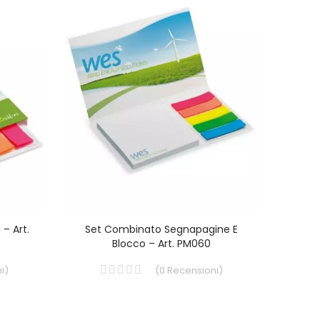
 – Art.
Set Combinato Segnapagine E
Set
Blocco – Art. PM060
i
)
(
0
Recensioni
)