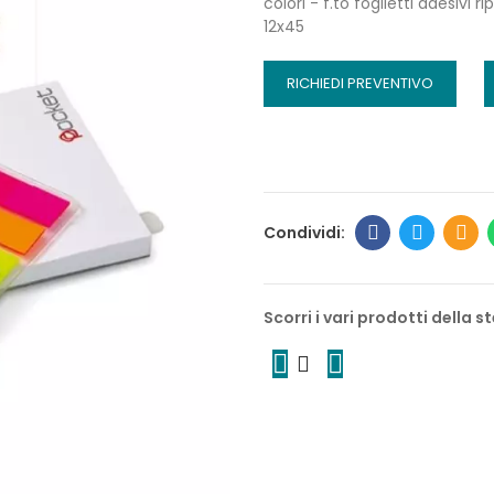
colori - f.to foglietti adesivi
12x45
RICHIEDI PREVENTIVO
Scorri i vari prodotti della 