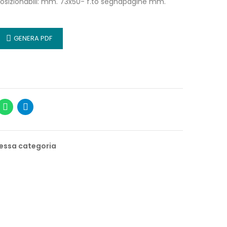
 riposizionabili: mm. 73x50- f.to segnapagine mm.
GENERA PDF
stessa categoria