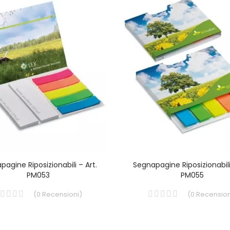
agine Riposizionabili – Art.
Segnapagine Riposizionabili
PM053
PM055
(
0
Recensioni
)
(
0
Recension