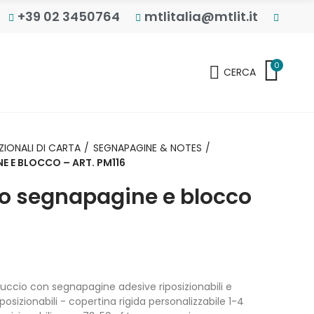
+39 02 3450764
mtlitalia@mtlit.it
0
CERCA
IONALI DI CARTA
SEGNAPAGINE & NOTES
 E BLOCCO – ART. PM116
o segnapagine e blocco
ccio con segnapagine adesive riposizionabili e
osizionabili - copertina rigida personalizzabile 1-4