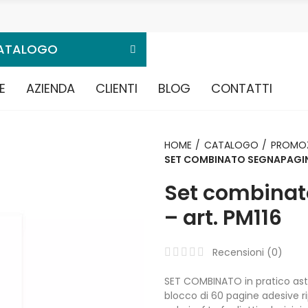
ATALOGO
E
AZIENDA
CLIENTI
BLOG
CONTATTI
HOME
CATALOGO
PROMOZ
SET COMBINATO SEGNAPAGINE
Set combinat
– art. PM116
Recensioni (
0
)
SET COMBINATO in pratico astu
blocco di 60 pagine adesive rip