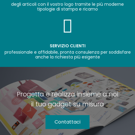
degli articoli con il vostro logo tramite le più moderne
tipologie di stampa e ricamo
SERVIZIO CLIENTI
professionale e affidabile, pronta consulenza per soddisfare
anche la richiesta più esigente
Progetta e realizza insieme a noi
il tuo gadget su misura
Contattaci