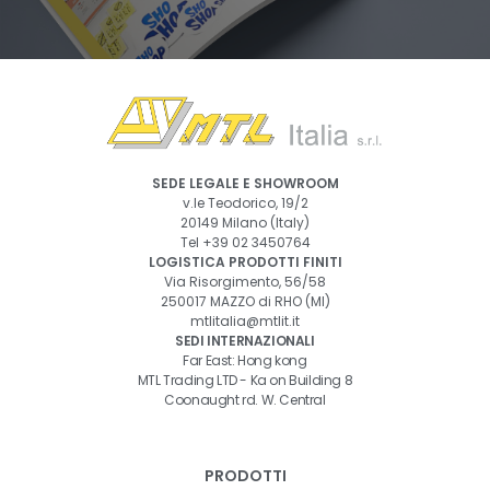
SEDE LEGALE E SHOWROOM
v.le Teodorico, 19/2
20149 Milano (Italy)
Tel
+39 02 3450764
LOGISTICA PRODOTTI FINITI
Via Risorgimento, 56/58
250017 MAZZO di RHO (MI)
mtlitalia@mtlit.it
SEDI INTERNAZIONALI
Far East: Hong kong
MTL Trading LTD - Ka on Building 8
Coonaught rd. W. Central
PRODOTTI