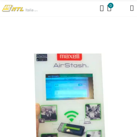
https://www.mtlit.it/braccialetti-per-concerti/
0
https://www.mtlit.it/bustine-portanomi/
https://www.mtlit.it/collarini-
portabadge/
https://www.mtlit.it/portanomi-da-tavolo/
https://www.mtlit.it/portanomi-fiere-congressi/
https://www.mtlit.it/shopper-per-fiere-in-cotone-personalizzate/
https://mtlit.it/cartelle-congresso-meeting